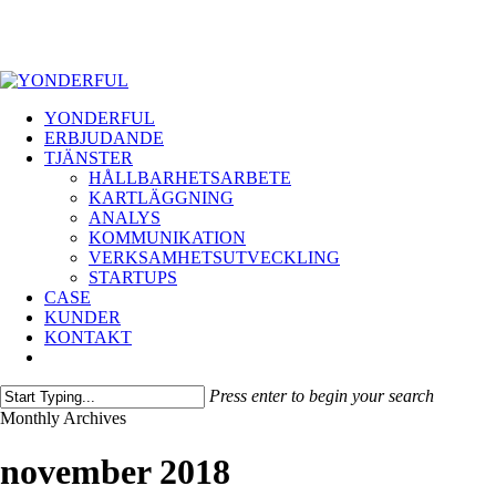
Skip
to
main
content
Menu
YONDERFUL
ERBJUDANDE
TJÄNSTER
HÅLLBARHETSARBETE
KARTLÄGGNING
ANALYS
KOMMUNIKATION
VERKSAMHETSUTVECKLING
STARTUPS
CASE
KUNDER
KONTAKT
facebook
vimeo
linkedin
instagram
Press enter to begin your search
Close
Monthly Archives
Search
november 2018