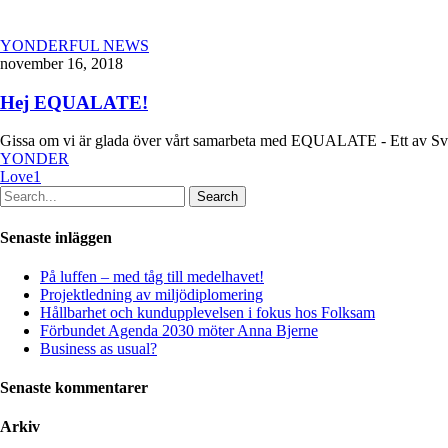
YONDERFUL NEWS
november 16, 2018
Hej EQUALATE!
Gissa om vi är glada över vårt samarbeta med EQUALATE - Ett av Sv
YONDER
Love
1
Search
Senaste inläggen
På luffen – med tåg till medelhavet!
Projektledning av miljödiplomering
Hållbarhet och kundupplevelsen i fokus hos Folksam
Förbundet Agenda 2030 möter Anna Bjerne
Business as usual?
Senaste kommentarer
Arkiv