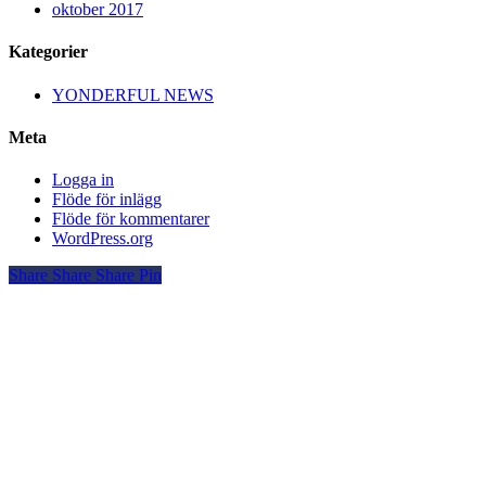
oktober 2017
Kategorier
YONDERFUL NEWS
Meta
Logga in
Flöde för inlägg
Flöde för kommentarer
WordPress.org
Share
Share
Share
Pin
YONDERFUL
VISION & MISSION
ERBJUDANDE
CASE
KOMMUNIKATION
KUNDER
DIALOG & SAMVERKAN
VISUALISERING & STORYTELLING
KONTAKT