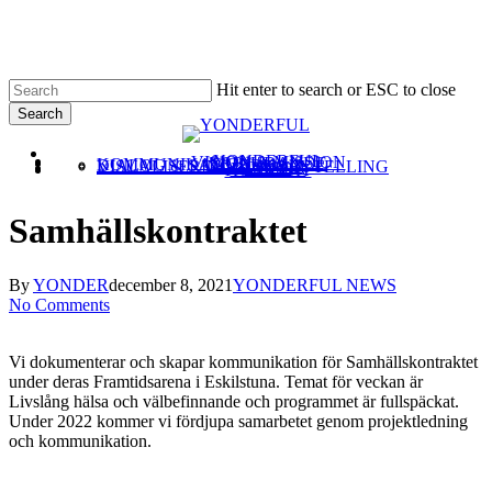
Skip
Clo
to
Me
main
content
Hit enter to search or ESC to close
Search
Close
Menu
linkedin
Search
YONDERFUL
VISION & MISSION
ERBJUDANDE
KOMMUNIKATION
DIALOG & SAMVERKAN
VISUALISERING & STORYTELLING
CASE
KUNDER
KONTAKT
Samhällskontraktet
By
YONDER
december 8, 2021
YONDERFUL NEWS
No Comments
Vi dokumenterar och skapar kommunikation för Samhällskontraktet
under deras Framtidsarena i Eskilstuna. Temat för veckan är
Livslång hälsa och välbefinnande och programmet är fullspäckat.
Under 2022 kommer vi fördjupa samarbetet genom projektledning
och kommunikation.